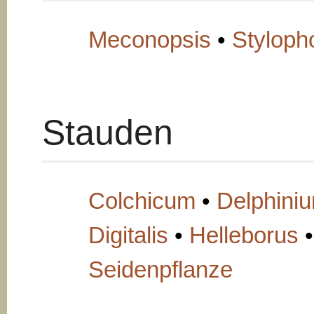
Meconopsis
•
Styloph
Stauden
Colchicum
•
Delphini
Digitalis
•
Helleborus
•
Seidenpflanze