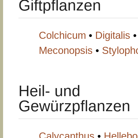
Giftpflanzen
Colchicum
•
Digitalis
•
Meconopsis
•
Styloph
Heil- und
Gewürzpflanzen
Calycanthus
•
Hellebo