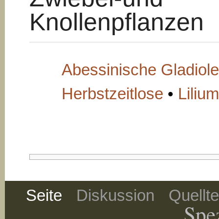
Knollenpflanzen
Abessinische Gladiol
Herbstzeitlose
•
Liliu
Seite
Diskussion
Quellt
Spez