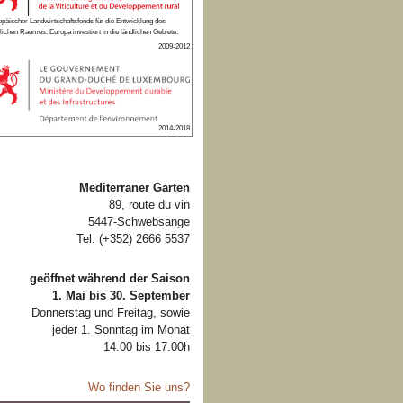
päischer Landwirtschaftsfonds für die Entwicklung des
lichen Raumes: Europa investiert in die ländlichen Gebiete.
2009-2012
2014-2018
Mediterraner Garten
89, route du vin
5447-Schwebsange
Tel: (+352) 2666 5537
geöffnet während der Saison
1. Mai bis 30. September
Donnerstag und Freitag, sowie
jeder 1. Sonntag im Monat
14.00 bis 17.00h
Wo finden Sie uns?