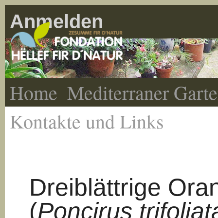
Anmelden
Home
Mediterraner Gart
Kontakte und Links
Dreiblättrige Ora
(
Poncirus trifoliat