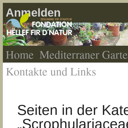
Anmelden
Home
Mediterraner Gart
Kontakte und Links
Seiten in der Kat
„Scrophulariacea