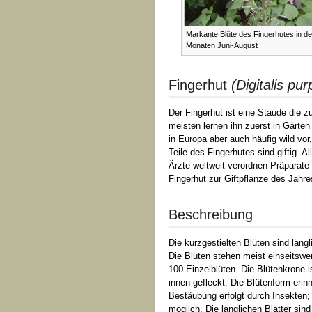
Markante Blüte des Fingerhutes in d
Monaten Juni-August
Fingerhut
(Digitalis pu
Der Fingerhut ist eine Staude die 
meisten lernen ihn zuerst in Gärten
in Europa aber auch häufig wild vor
Teile des Fingerhutes sind giftig. 
Ärzte weltweit verordnen Präparat
Fingerhut zur Giftpflanze des Jahre
Beschreibung
Die kurzgestielten Blüten sind läng
Die Blüten stehen meist einseitswe
100 Einzelblüten. Die Blütenkrone i
innen gefleckt. Die Blütenform eri
Bestäubung erfolgt durch Insekten
möglich. Die länglichen Blätter sin