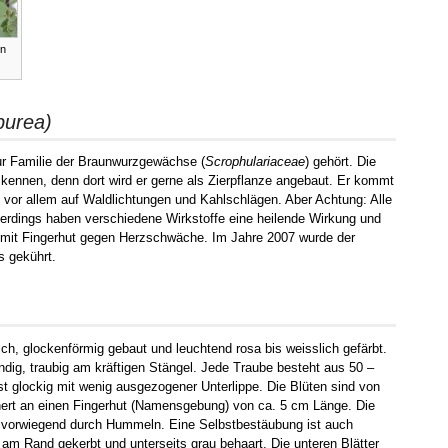
en
rpurea)
zur Familie der Braunwurzgewächse (
Scrophulariaceae
) gehört. Die
 kennen, denn dort wird er gerne als Zierpflanze angebaut. Er kommt
, vor allem auf Waldlichtungen und Kahlschlägen. Aber Achtung: Alle
Allerdings haben verschiedene Wirkstoffe eine heilende Wirkung und
e mit Fingerhut gegen Herzschwäche. Im Jahre 2007 wurde der
s gekührt.
lich, glockenförmig gebaut und leuchtend rosa bis weisslich gefärbt.
ndig, traubig am kräftigen Stängel. Jede Traube besteht aus 50 –
st glockig mit wenig ausgezogener Unterlippe. Die Blüten sind von
nnert an einen Fingerhut (Namensgebung) von ca. 5 cm Länge. Die
; vorwiegend durch Hummeln. Eine Selbstbestäubung ist auch
d am Rand gekerbt und unterseits grau behaart. Die unteren Blätter