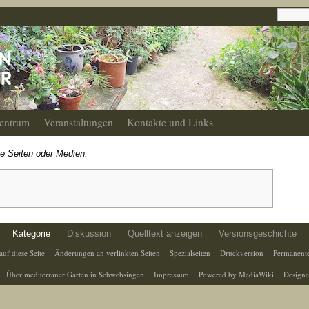
entrum
Veranstaltungen
Kontakte und Links
ne Seiten oder Medien.
Kategorie
Diskussion
Quelltext anzeigen
Versionsgeschichte
auf diese Seite
Änderungen an verlinkten Seiten
Spezialseiten
Druckversion
Permanente
Über mediterraner Garten in Schwebsingen
Impressum
Powered by MediaWiki
Designe