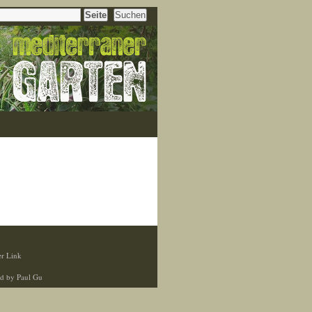
r Link
d by Paul Gu