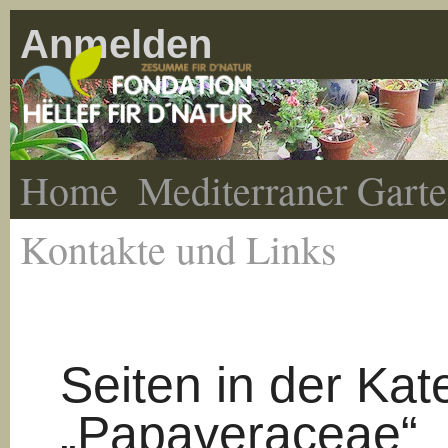
Anmelden
Home
Mediterraner Gart
Kontakte und Links
Seiten in der Kat
„Papaveraceae“