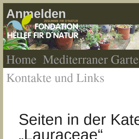
Anmelden
Home
Mediterraner Gart
Kontakte und Links
Seiten in der Kat
„Lauraceae“