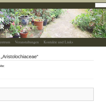
entrum
Veranstaltungen
Kontakte und Links
 „Aristolochiaceae“
ite: