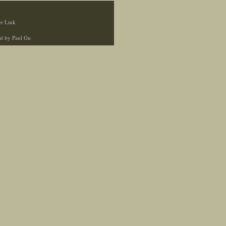
r Link
d by Paul Gu