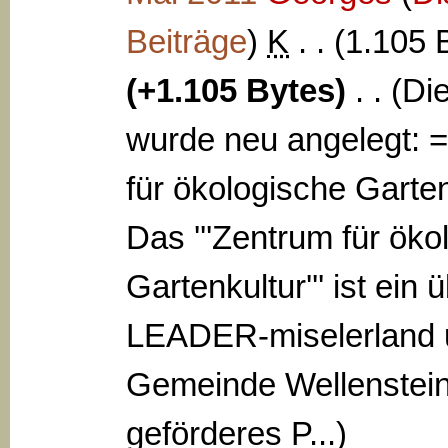
Beiträge
)
‎
K
. .
(1.105 
(+1.105 Bytes)
‎
. .
(Di
wurde neu angelegt: 
für ökologische Garte
Das '''Zentrum für öko
Gartenkultur''' ist ein 
LEADER-miselerland 
Gemeinde Wellenstei
geförderes P...)