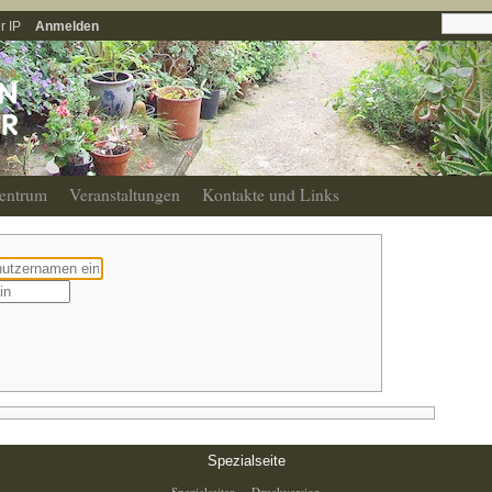
r IP
Anmelden
entrum
Veranstaltungen
Kontakte und Links
Spezialseite
Spezialseiten
Druckversion