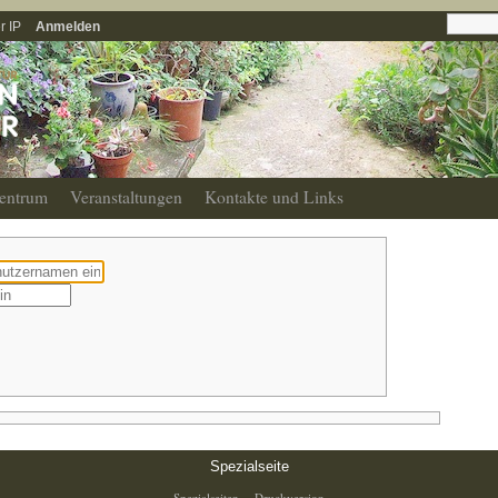
r IP
Anmelden
entrum
Veranstaltungen
Kontakte und Links
Spezialseite
Spezialseiten
Druckversion