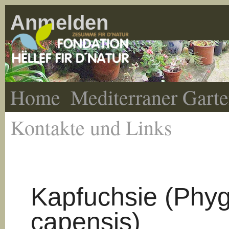
Anmelden
Home
Mediterraner Gart
Kontakte und Links
Kapfuchsie (Phyg
capensis)