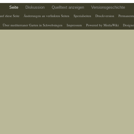
Seite
Diskussion
Quelltext anzeigen
Versionsgeschichte
auf diese Seite
Änderungen an verlinkten Seiten
Spezialseiten
Druckversion
Permanente
Über mediterraner Garten in Schwebsingen
Impressum
Powered by MediaWiki
Designe