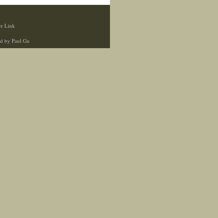
r Link
d by Paul Gu