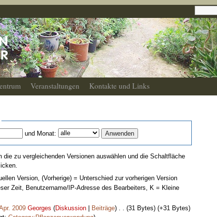
entrum
Veranstaltungen
Kontakte und Links
und Monat:
 die zu vergleichenden Versionen auswählen und die Schaltfläche
licken.
uellen Version, (Vorherige) = Unterschied zur vorherigen Version
eser Zeit, Benutzername/IP-Adresse des Bearbeiters, K = Kleine
 Apr. 2009
‎
Georges
(
Diskussion
|
Beiträge
)
‎
. .
(31 Bytes)
(+31 Bytes)