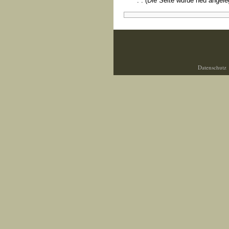
. .
(Die Seite wurde neu angele
Datenschutz