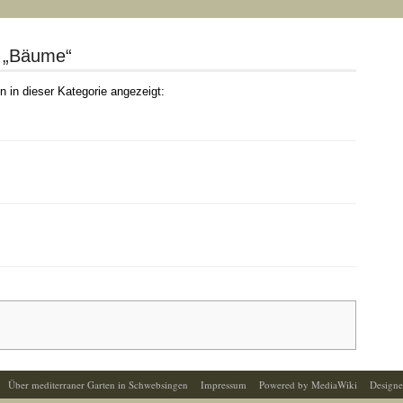
e „Bäume“
 in dieser Kategorie angezeigt:
Über mediterraner Garten in Schwebsingen
Impressum
Powered by MediaWiki
Designe