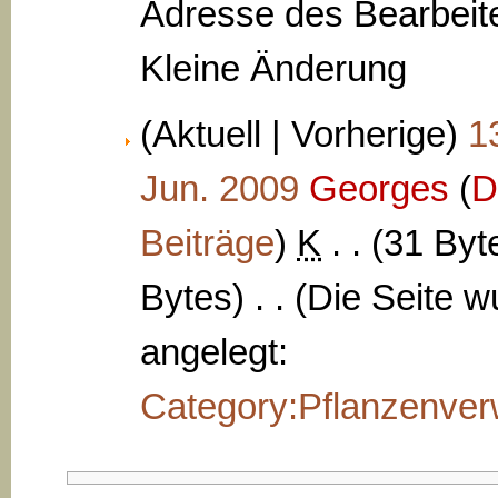
Adresse des Bearbeite
Kleine Änderung
(Aktuell | Vorherige)
1
Jun. 2009
‎
Georges
(
D
Beiträge
)
‎
K
. .
(31 Byt
Bytes)
‎
. .
(Die Seite w
angelegt:
Category:Pflanzenve