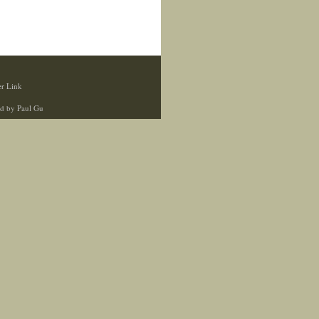
r Link
d by Paul Gu