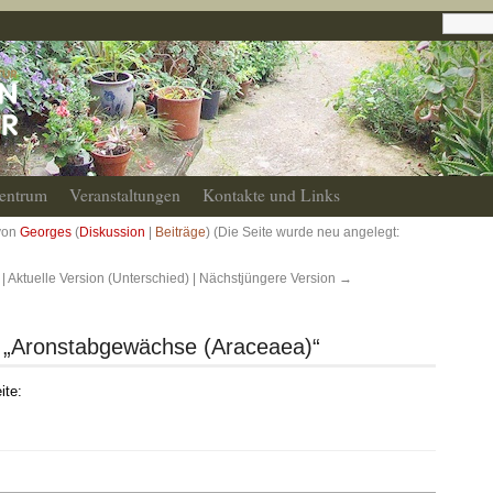
entrum
Veranstaltungen
Kontakte und Links
 von
Georges
(
Diskussion
|
Beiträge
)
(Die Seite wurde neu angelegt:
| Aktuelle Version (Unterschied) | Nächstjüngere Version →
e „Aronstabgewächse (Araceaea)“
ite: