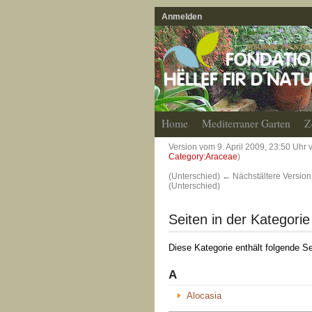
Anmelden
Home
Mediterraner Garten
Z
Version vom 9. April 2009, 23:50 Uhr
Category:Araceae
)
(Unterschied) ← Nächstältere Version 
(Unterschied)
Seiten in der Kategori
Diese Kategorie enthält folgende Se
A
Alocasia