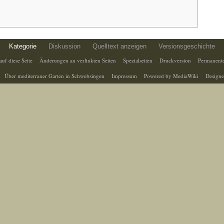
Kategorie
Diskussion
Quelltext anzeigen
Versionsgeschichte
auf diese Seite
Änderungen an verlinkten Seiten
Spezialseiten
Druckversion
Permanente
Über mediterraner Garten in Schwebsingen
Impressum
Powered by MediaWiki
Designe