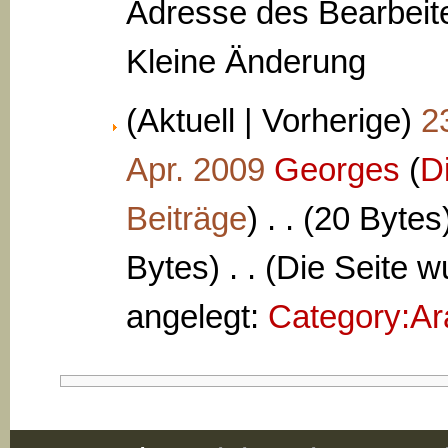
Adresse des Bearbeite
Kleine Änderung
(Aktuell | Vorherige)
2
Apr. 2009
‎
Georges
(
D
Beiträge
)
‎
. .
(20 Bytes
Bytes)
‎
. .
(Die Seite w
angelegt:
Category:A