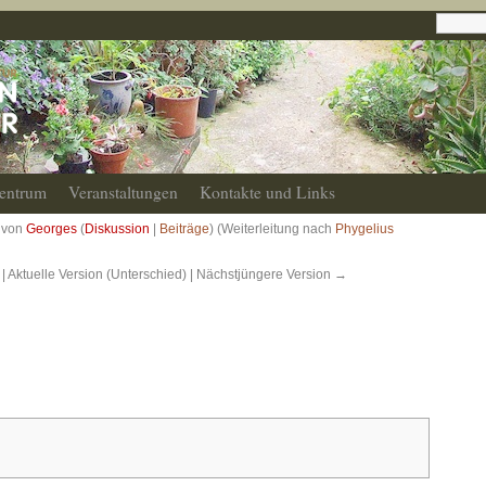
entrum
Veranstaltungen
Kontakte und Links
r von
Georges
(
Diskussion
|
Beiträge
)
(Weiterleitung nach
Phygelius
| Aktuelle Version (Unterschied) | Nächstjüngere Version →