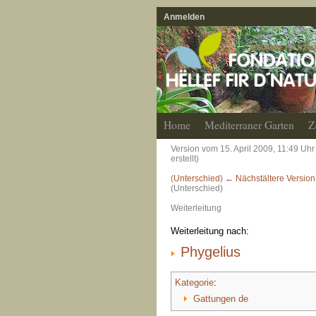
Anmelden
Home
Mediterraner Garten
Z
Version vom 15. April 2009, 11:49 Uh
erstellt)
(
Unterschied
)
← Nächstältere Version
(Unterschied)
Weiterleitung
Weiterleitung nach:
Phygelius
Kategorie
:
Gattungen de