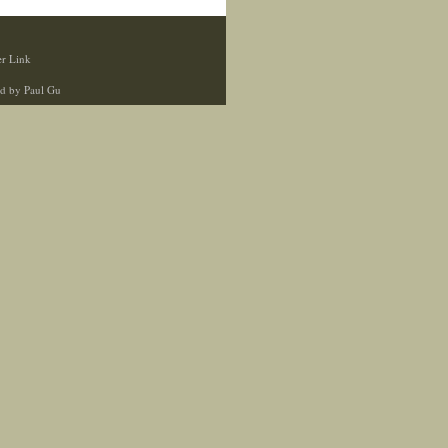
r Link
d by Paul Gu