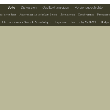
Seite
Diskussion
Quelltext anzeigen
Versionsgeschichte
auf diese Seite
Änderungen an verlinkten Seiten
Spezialseiten
Druckversion
Permanente
Über mediterraner Garten in Schwebsingen
Impressum
Powered by MediaWiki
Designe