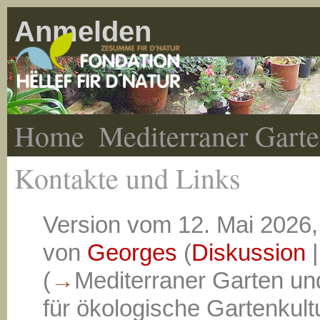
Anmelden
Home
Mediterraner Gart
Kontakte und Links
Version vom 12. Mai 2026,
von
Georges
(
Diskussion
(
→
Mediterraner Garten u
für ökologische Gartenkult