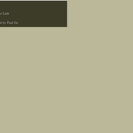
r Link
d by Paul Gu