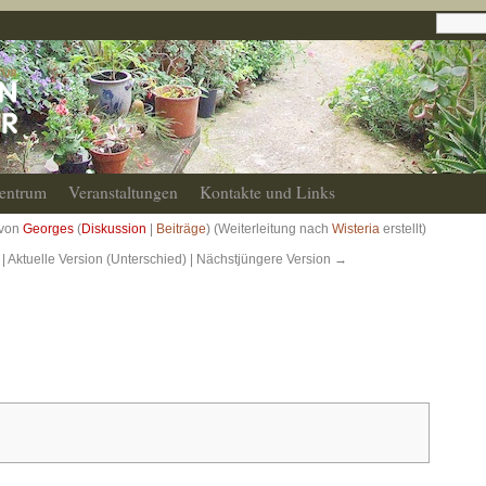
entrum
Veranstaltungen
Kontakte und Links
 von
Georges
(
Diskussion
|
Beiträge
)
(Weiterleitung nach
Wisteria
erstellt)
| Aktuelle Version (Unterschied) | Nächstjüngere Version →