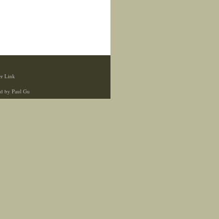
r Link
d by Paul Gu