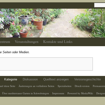
entrum
Veranstaltungen
Kontakte und Links
ne Seiten oder Medien.
Kategorie
Diskussion
Quelltext anzeigen
Versionsgeschichte
auf diese Seite
Änderungen an verlinkten Seiten
Spezialseiten
Druckversion
Permanente
Über mediterraner Garten in Schwebsingen
Impressum
Powered by MediaWiki
Designe