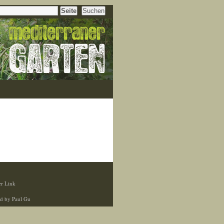
r Link
d by Paul Gu